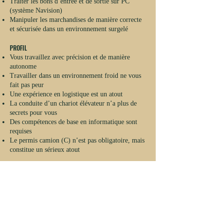
Traiter les bons d’entrée et de sortie sur PC
(système Navision)
Manipuler les marchandises de manière correcte
et sécurisée dans un environnement surgelé
PROFIL
Vous travaillez avec précision et de manière
autonome
Travailler dans un environnement froid ne vous
fait pas peur
Une expérience en logistique est un atout
La conduite d’un chariot élévateur n’a plus de
secrets pour vous
Des compétences de base en informatique sont
requises
Le permis camion (C) n’est pas obligatoire, mais
constitue un sérieux atout
A QUOI POUVEZ-VOUS VOUS ATTENDRE?
Une fonction variée au sein d’une entreprise en
pleine croissance
Une rémunération conforme au marché avec
chèques-repas, assurance groupe et assurance
hospitalisation